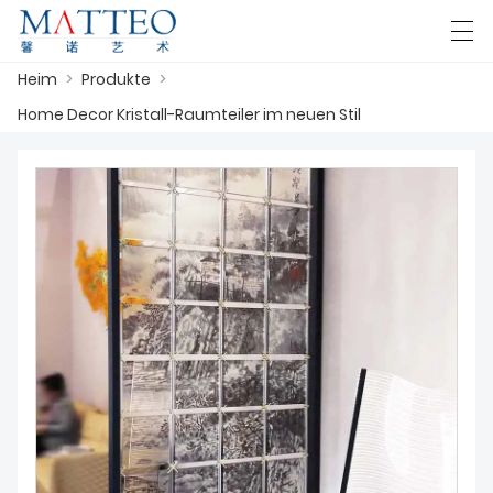
Heim
>
Produkte
>
العربية
Deutsch
English
Español
F
Home Decor Kristall-Raumteiler im neuen Stil
HEIM
FALL
ÜBER UNS
PRODUKTE
HERUNTERLADEN
KONTAKTIERE UNS