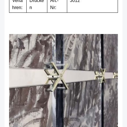
Verfa
Drucke
Art.-
J012
hren:
n
Nr: