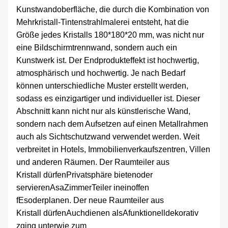
Kunstwandoberfläche, die durch die Kombination von
Mehrkristall-Tintenstrahlmalerei entsteht, hat die
Größe jedes Kristalls 180*180*20 mm, was nicht nur
eine Bildschirmtrennwand, sondern auch ein
Kunstwerk ist. Der Endprodukteffekt ist hochwertig,
atmosphärisch und hochwertig. Je nach Bedarf
können unterschiedliche Muster erstellt werden,
sodass es einzigartiger und individueller ist. Dieser
Abschnitt kann nicht nur als künstlerische Wand,
sondern nach dem Aufsetzen auf einen Metallrahmen
auch als Sichtschutzwand verwendet werden. Weit
verbreitet in Hotels, Immobilienverkaufszentren, Villen
und anderen Räumen. Der Raumteiler aus
Kristall
dürfen
Privatsphäre bieten
oder
servieren
A
sa
Zimmer
Teiler in
ein
offen
f
Es
oder
planen.
Der neue Raumteiler aus
Kristall
dürfen
Auch
dienen als
A
funktionell
dekorativ
z
ging unter
wie zum