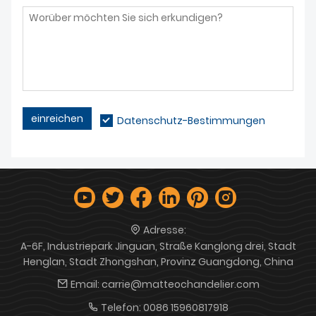
einreichen
Datenschutz-Bestimmungen
Adresse:
A-6F, Industriepark Jinguan, Straße Kanglong drei, Stadt
Henglan, Stadt Zhongshan, Provinz Guangdong, China
Email:
carrie@matteochandelier.com
Telefon:
0086 15960817918