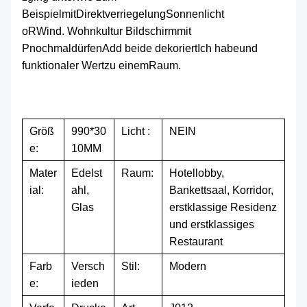
Beispiel
mit
Direktverriegelung
Sonnenlicht
o
R
Wind.
Wohnkultur
Bildschirm
mit
P
nochmal
dürfen
A
dd beide dekoriert
Ich habe
und
funktionaler Wert
zu einem
Raum
.
Größ
990*30
Licht :
NEIN
e:
10MM
Mater
Edelst
Raum:
Hotellobby,
ial:
ahl,
Bankettsaal, Korridor,
Glas
erstklassige Residenz
und erstklassiges
Restaurant
Farb
Versch
Stil:
Modern
e:
ieden