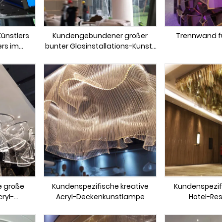
Künstlers
Kundengebundener großer
Trennwand fü
ers im
bunter Glasinstallations-Kunst-
il
Kronleuchter
 große
Kundenspezifische kreative
Kundenspezif
ryl-
Acryl-Deckenkunstlampe
Hotel-Re
aurant-
Pendell
ronleucht
Glaskron