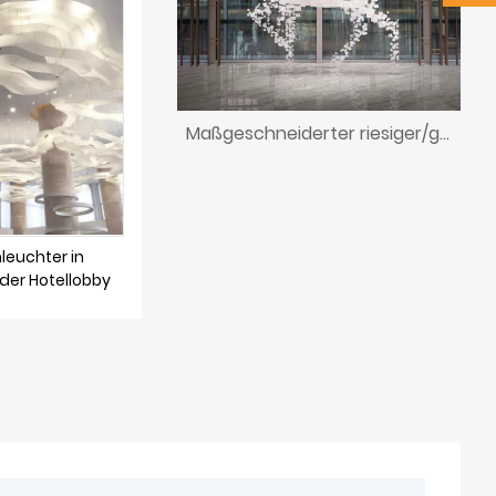
Maßgeschneiderter riesiger/großer/riesiger handgefertigter Acryl-Geweih-Tier-Kronleuchter
leuchter in
der Hotellobby