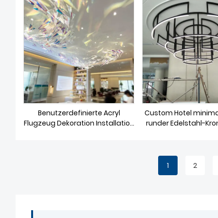
er
Benutzerdefinierte Acryl
Custom Hotel minimal
Flugzeug Dekoration Installation
runder Edelstahl-Kro
Art.-Nr
1
2