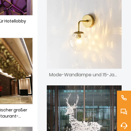
r Hotellobby
Mode-Wandlampe und 15-Jahres-Lampe
ischer großer
staurant-
euchten-
leuchter