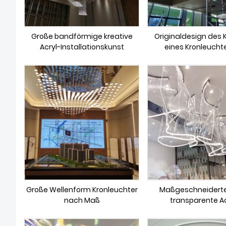
Große bandförmige kreative
Originaldesign des 
Acryl-Installationskunst
eines Kronleucht
nordischen St
Große Wellenform Kronleuchter
Maßgeschneiderte
nach Maß
transparente Ac
Kunst/Design-Rest
Dekorationsleuchte/K