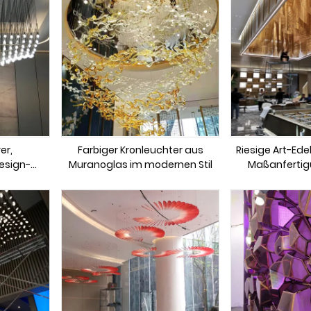
er,
Farbiger Kronleuchter aus
Riesige Art-Ede
esign-
Muranoglas im modernen Stil
Maßanfertig
rnen Stil
 für das