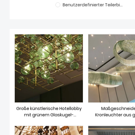
Benutzerdefinierter Teilerbildschirm
Große künstlerische Hotellobby
Maßgeschneide
mit grünem Glaskugel-
Kronleuchter aus
Lampen-Kronleuchter
Glasband mit g
Farbverlauf