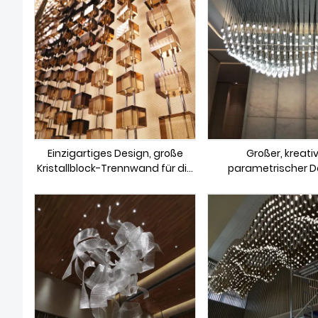
Einzigartiges Design, große
Großer, kreativ
Kristallblock-Trennwand für die
parametrischer D
Hotelrezeption
Kronleuchter im mode
mit Kristallbechern
Esszimmer