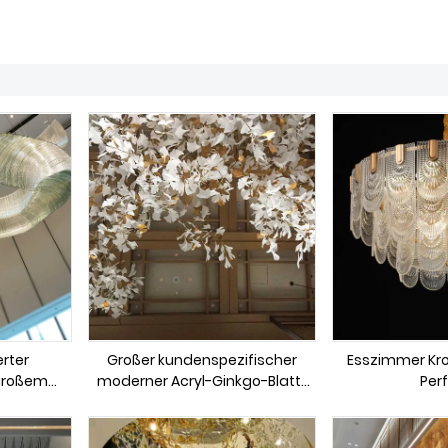
rter
Großer kundenspezifischer
Esszimmer Kro
 großem
moderner Acryl-Ginkgo-Blatt-
Per
rünem
Kronleuchter