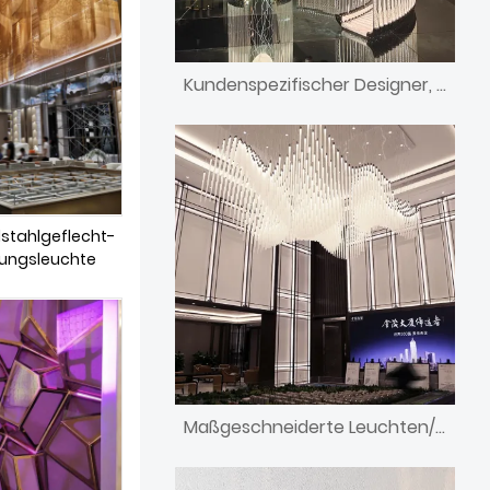
Kundenspezifischer Designer, einzigartiges Design, dekorative gebogene Bartheke mit Licht
lstahlgeflecht-
ungsleuchte
Maßgeschneiderte Leuchten/Beleuchtung/Kronleuchter für große Hotellobbys