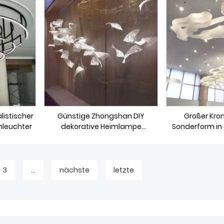
istischer
Günstige Zhongshan DIY
Großer Kron
nleuchter
dekorative Heimlampe
Sonderform in 
Großhandel
3
...
nächste
letzte