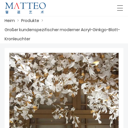
Heim
>
Produkte
>
العربية
Deutsch
English
Español
F
Großer kundenspezifischer moderner Acryl-Ginkgo-Blatt-
Kronleuchter
HEIM
FALL
ÜBER UNS
PRODUKTE
HERUNTERLADEN
KONTAKTIERE UNS